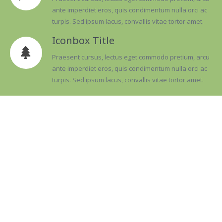
ante imperdiet eros, quis condimentum nulla orci ac
turpis. Sed ipsum lacus, convallis vitae tortor amet.
Iconbox Title
Praesent cursus, lectus eget commodo pretium, arcu
ante imperdiet eros, quis condimentum nulla orci ac
turpis. Sed ipsum lacus, convallis vitae tortor amet.